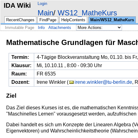
Login
IDA Wiki
Main
WS12_MatheKurs
RecentChanges
FindPage
HelpContents
Main/WS12_MatheKurs
Immutable Page
Info
Attachments
Mathematische Grundlagen für Masch
Termin:
4-Tägige Blockveranstaltung Mo, 01.10. bis Fr,
Klausur:
Mi, 10.10.11 , 8:00 - 09:30 Uhr
Raum:
FR 6535
Dozent:
Irene Winkler (
irene.winkler@tu-berlin.de
, 
Ziel
Das Ziel dieses Kurses ist es, die mathematischen Kenntn
"Maschinelles Lernen" vorausgesetzt werden, aufzufrischen
Dabei handelt es sich um Konzepte der Linearen Algebra (V
Eigenvektoren)
und Wahrscheinlichkeitstheorie (Wahrschein