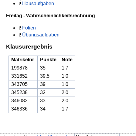
Hausaufgaben
Freitag - Wahrscheinlichkeitsrechnung
Folien
Übungsaufgaben
Klausurergebnis
Matrikelnr.
Punkte
Note
199878
35
1,7
331652
39.5
1,0
343705
39
1,0
345238
32
2,0
346082
33
2,0
346336
34
1,7