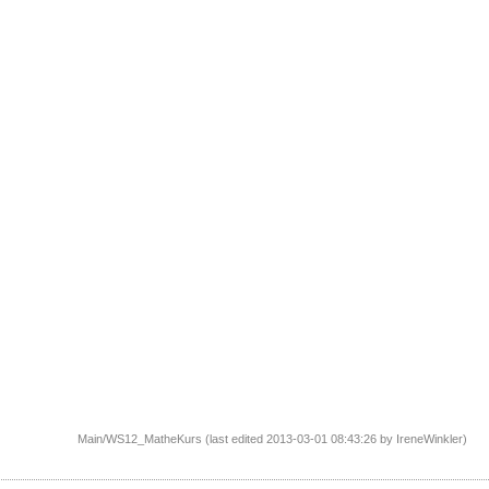
Main/WS12_MatheKurs (last edited 2013-03-01 08:43:26 by
IreneWinkler
)