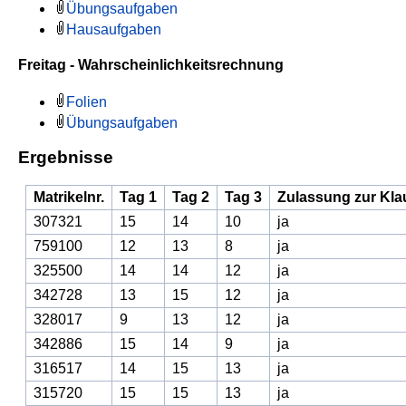
Übungsaufgaben
Hausaufgaben
Freitag - Wahrscheinlichkeitsrechnung
Folien
Übungsaufgaben
Ergebnisse
Matrikelnr.
Tag 1
Tag 2
Tag 3
Zulassung zur Kla
307321
15
14
10
ja
759100
12
13
8
ja
325500
14
14
12
ja
342728
13
15
12
ja
328017
9
13
12
ja
342886
15
14
9
ja
316517
14
15
13
ja
315720
15
15
13
ja