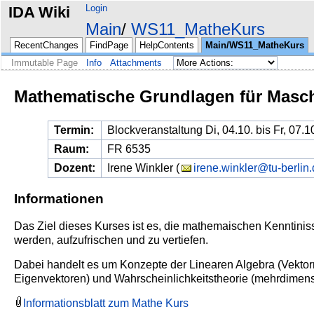
Login
IDA Wiki
Main
WS11_MatheKurs
RecentChanges
FindPage
HelpContents
Main/WS11_MatheKurs
Immutable Page
Info
Attachments
Mathematische Grundlagen für Masch
Termin:
Blockveranstaltung Di, 04.10. bis Fr, 07.
Raum:
FR 6535
Dozent:
Irene Winkler (
irene.winkler@tu-berlin
Informationen
Das Ziel dieses Kurses ist es, die mathemaischen Kenntin
werden, aufzufrischen
und zu vertiefen.
Dabei handelt es um Konzepte der Linearen Algebra (Vekto
Eigenvektoren)
und Wahrscheinlichkeitstheorie (mehrdimens
Informationsblatt zum Mathe Kurs