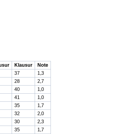
usur
Klausur
Note
37
1,3
28
2,7
40
1,0
41
1,0
35
1,7
32
2,0
30
2,3
35
1,7