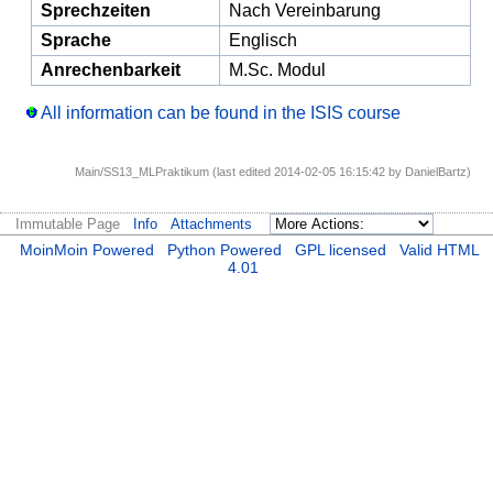
Sprechzeiten
Nach Vereinbarung
Sprache
Englisch
Anrechenbarkeit
M.Sc. Modul
All information can be found in the ISIS course
Main/SS13_MLPraktikum (last edited 2014-02-05 16:15:42 by
DanielBartz
)
Immutable Page
Info
Attachments
MoinMoin Powered
Python Powered
GPL licensed
Valid HTML
4.01