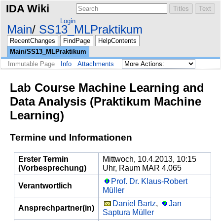
IDA Wiki
Login
Main
SS13_MLPraktikum
RecentChanges
FindPage
HelpContents
Main/SS13_MLPraktikum
Immutable Page
Info
Attachments
Lab Course Machine Learning and
Data Analysis (Praktikum Machine
Learning)
Termine und Informationen
Erster Termin
Mittwoch, 10.4.2013, 10:15
(Vorbesprechung)
Uhr, Raum MAR 4.065
Prof. Dr. Klaus-Robert
Verantwortlich
Müller
Daniel Bartz
,
Jan
Ansprechpartner(in)
Saptura Müller