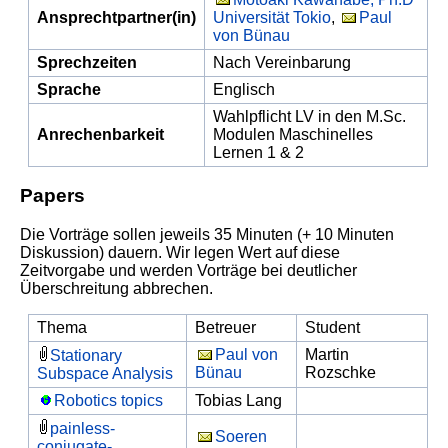
Ansprechtpartner(in)
Universität Tokio
,
Paul
von Bünau
Sprechzeiten
Nach Vereinbarung
Sprache
Englisch
Wahlpflicht LV in den M.Sc.
Anrechenbarkeit
Modulen Maschinelles
Lernen 1 & 2
Papers
Die Vorträge sollen jeweils 35 Minuten (+ 10 Minuten
Diskussion) dauern. Wir legen Wert auf diese
Zeitvorgabe und werden Vorträge bei deutlicher
Überschreitung abbrechen.
Thema
Betreuer
Student
Paul von
Martin
Stationary
Bünau
Rozschke
Subspace Analysis
Robotics topics
Tobias Lang
painless-
Soeren
conjugate-