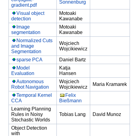
Sonnenburg
gradient.pdf
Visual object
Motoaki
detection
Kawanabe
Image
Motoaki
segmentation
Kawanabe
Normalized Cuts
Wojciech
and Image
Wojcikiewicz
Segmentation
sparse PCA
Daniel Bartz
Model
Katja
Evaluation
Hansen
Autonomous
Wojciech
Maria Kramarek
Robot Navigation
Wojcikiewicz
Temporal Kernel
Felix
CCA
Bießmann
Learning Planning
Rules in Noisy
Tobias Lang
David Munoz
Stochastic Worlds
Object Detection
with