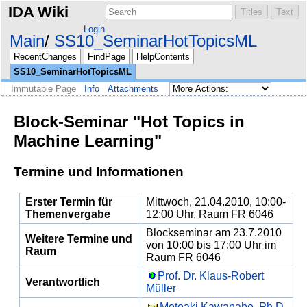
IDA Wiki
Login
Main
SS10_SeminarHotTopicsML
RecentChanges
FindPage
HelpContents
SS10_SeminarHotTopicsML
Immutable Page
Info
Attachments
Block-Seminar "Hot Topics in
Machine Learning"
Termine und Informationen
Erster Termin für
Mittwoch, 21.04.2010, 10:00-
Themenvergabe
12:00 Uhr, Raum FR 6046
Blockseminar am 23.7.2010
Weitere Termine und
von 10:00 bis 17:00 Uhr im
Raum
Raum FR 6046
Prof. Dr. Klaus-Robert
Verantwortlich
Müller
Motoaki Kawanabe, Ph.D